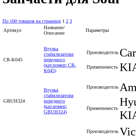
По 100 товаров на странице
1
2
3
Название/
Артикул
Параметры
Описание
Втулка
Ca
Производитель
стабилизатора
CR-K045
переднего
KI
(кат.номер: CR-
Применимость
K045)
Am
Производитель
Втулка
стабилизатора
Hyu
GBUH324
переднего
(кат.номер:
Применимость
KI
GBUH324)
Vic
Производитель