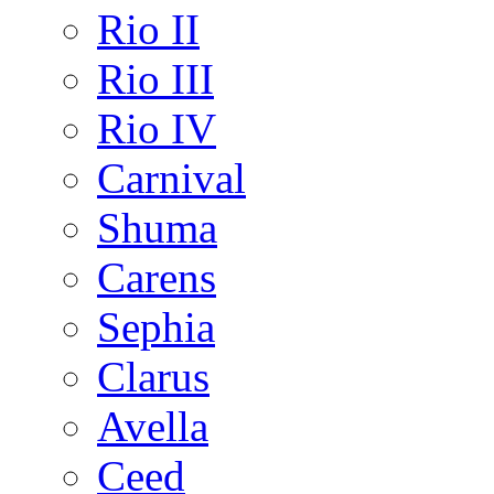
Rio II
Rio III
Rio IV
Carnival
Shuma
Carens
Sephia
Clarus
Avella
Ceed