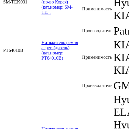
Hyu
SM-TEK031
(пр-во Корея)
(кат.номер: SM-
Применимость
KI
TE...
Pat
Производитель
KI
Натяжитель ремня
агрег. (дизель)
PT64010B
(кат.номер:
KI
Применимость
PT64010B)
KI
G
Производитель
Hy
EL
Hy
Натяжитель ремня