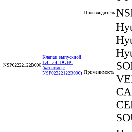
NS
Производитель
Hy
Hyu
Hyu
Клапан выпускной
SO
1.4-1.6L DOHC
NSP02222122B000
(кат.номер:
Применимость
NSP02222122B000)
VE
CA
CE
SO