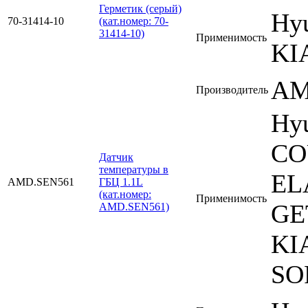
Герметик (серый)
Hy
70-31414-10
(кат.номер: 70-
31414-10)
Применимость
KI
A
Производитель
Hy
CO
Датчик
температуры в
EL
AMD.SEN561
ГБЦ 1.1L
(кат.номер:
Применимость
GE
AMD.SEN561)
KI
SO