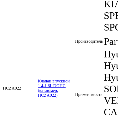
KI
SP
SP
Par
Производитель
Hy
Hyu
Hyu
Клапан впускной
SO
1.4-1.6L DOHC
HCZA022
(кат.номер:
Применимость
HCZA022)
VE
CA