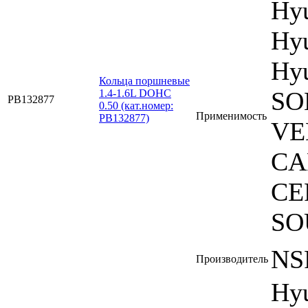
Hy
Hyu
Hyu
Кольца поршневые
SO
1.4-1.6L DOHC
PB132877
0.50 (кат.номер:
Применимость
PB132877)
VE
CA
CE
SO
NS
Производитель
Hy