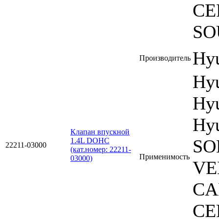
CE
SO
Hyu
Производитель
Hy
Hyu
Hyu
Клапан впускной
SO
1.4L DOHC
22211-03000
(кат.номер: 22211-
Применимость
03000)
VE
CA
CE