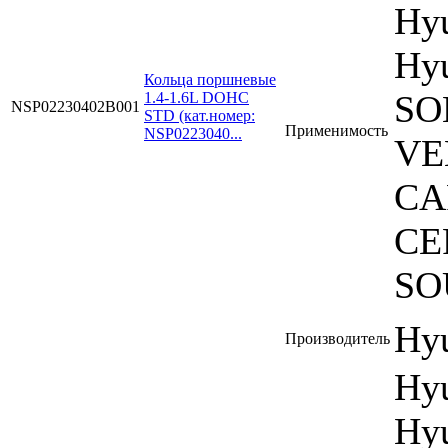
Hyu
Hyu
Кольца поршневые
SO
1.4-1.6L DOHC
NSP02230402B001
STD (кат.номер:
Применимость
NSP0223040...
VE
CA
CE
SO
Hyu
Производитель
Hy
Hyu