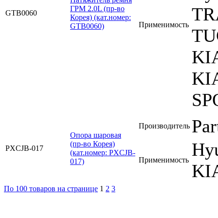
TR
ГРМ 2.0L (пр-во
GTB0060
Корея) (кат.номер:
Применимость
GTB0060)
TU
KI
KI
SP
Par
Производитель
Опора шаровая
Hyu
(пр-во Корея)
PXCJB-017
(кат.номер: PXCJB-
Применимость
017)
KI
По 100 товаров на странице
1
2
3