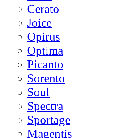
Cerato
Joice
Opirus
Optima
Picanto
Sorento
Soul
Spectra
Sportage
Magentis