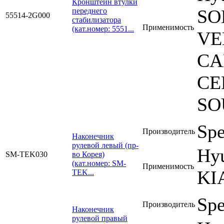
Кронштейн втулки
SO
переднего
55514-2G000
стабилизатора
Применимость
(кат.номер: 5551...
VE
CA
CE
SO
Sp
Производитель
Наконечник
рулевой левый (пр-
Hyu
SM-TEK030
во Корея)
(кат.номер: SM-
Применимость
KI
TEK...
Sp
Производитель
Наконечник
рулевой правый