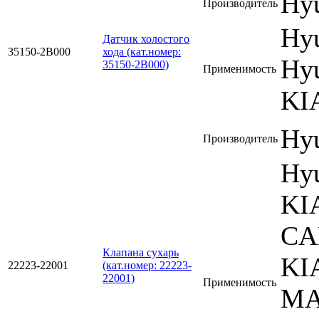
Hyu
Производитель
Hy
Датчик холостого
35150-2B000
хода (кат.номер:
Hyu
35150-2B000)
Применимость
KI
Hyu
Производитель
Hy
KI
CA
Клапана сухарь
KI
22223-22001
(кат.номер: 22223-
22001)
Применимость
MA