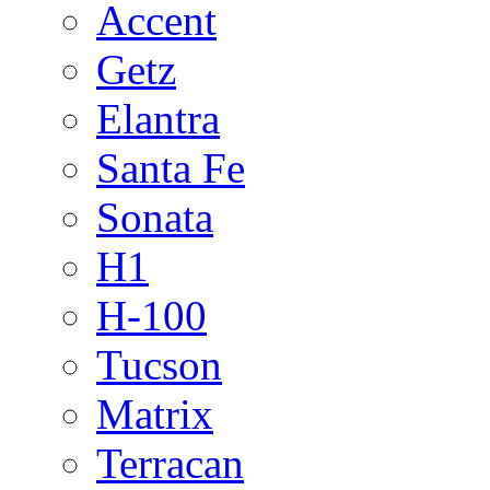
Accent
Getz
Elantra
Santa Fe
Sonata
H1
H-100
Tucson
Matrix
Terracan