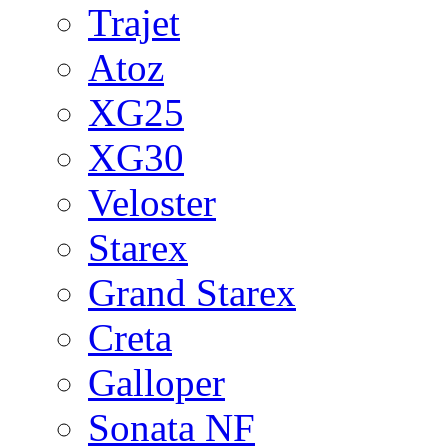
Trajet
Atoz
XG25
XG30
Veloster
Starex
Grand Starex
Creta
Galloper
Sonata NF