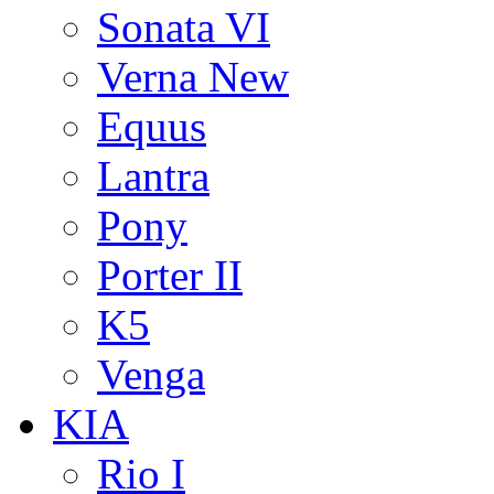
Sonata VI
Verna New
Equus
Lantra
Pony
Porter II
K5
Venga
KIA
Rio I