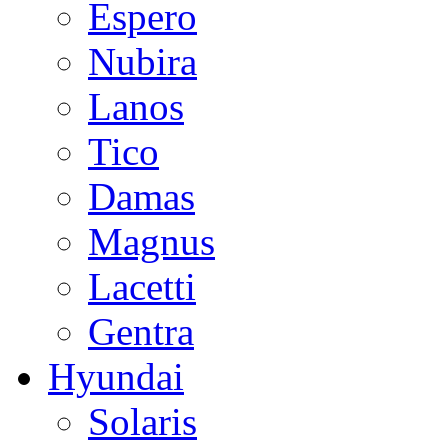
Espero
Nubira
Lanos
Tico
Damas
Magnus
Lacetti
Gentra
Hyundai
Solaris