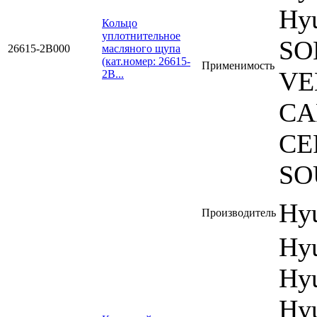
Hyu
Кольцо
уплотнительное
SO
26615-2B000
масляного щупа
(кат.номер: 26615-
Применимость
VE
2B...
CA
CE
SO
Hyu
Производитель
Hy
Hyu
Hyu