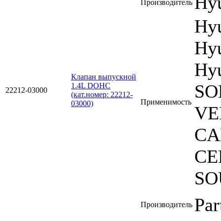
Hyu
Производитель
Hy
Hyu
Hyu
Клапан выпускной
SO
1.4L DOHC
22212-03000
(кат.номер: 22212-
Применимость
03000)
VE
CA
CE
SO
Par
Производитель