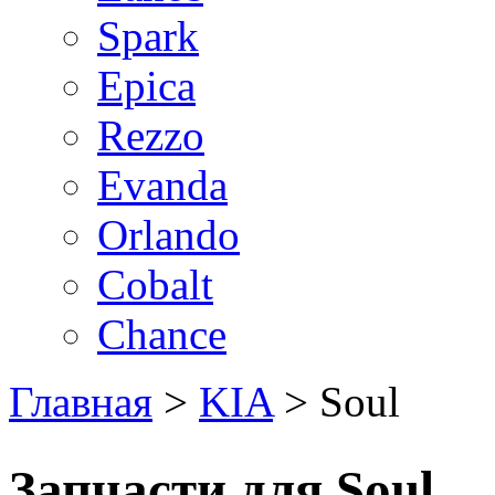
Spark
Epica
Rezzo
Evanda
Orlando
Cobalt
Chance
Главная
>
KIA
>
Soul
Запчасти для Soul