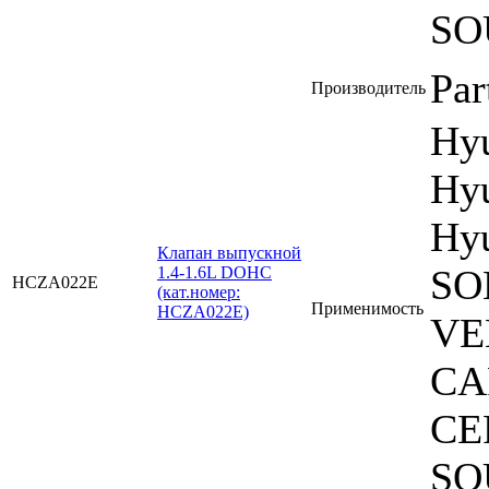
SO
Par
Производитель
Hy
Hyu
Hyu
Клапан выпускной
SO
1.4-1.6L DOHC
HCZA022E
(кат.номер:
Применимость
HCZA022E)
VE
CA
CE
SO