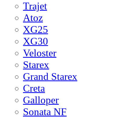
Trajet
Atoz
XG25
XG30
Veloster
Starex
Grand Starex
Creta
Galloper
Sonata NF