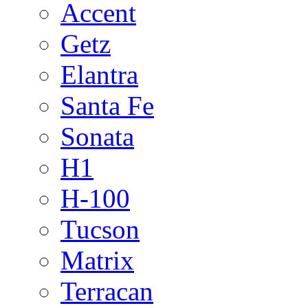
Accent
Getz
Elantra
Santa Fe
Sonata
H1
H-100
Tucson
Matrix
Terracan