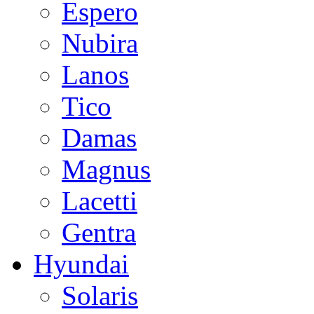
Espero
Nubira
Lanos
Tico
Damas
Magnus
Lacetti
Gentra
Hyundai
Solaris