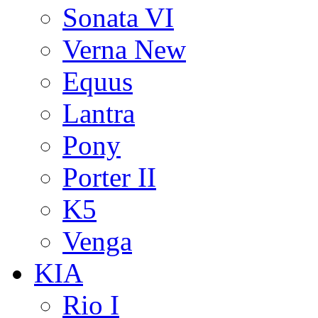
Sonata VI
Verna New
Equus
Lantra
Pony
Porter II
K5
Venga
KIA
Rio I