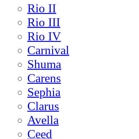
Rio II
Rio III
Rio IV
Carnival
Shuma
Carens
Sephia
Clarus
Avella
Ceed