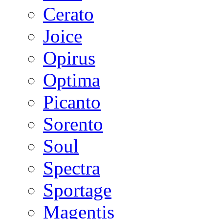
Cerato
Joice
Opirus
Optima
Picanto
Sorento
Soul
Spectra
Sportage
Magentis