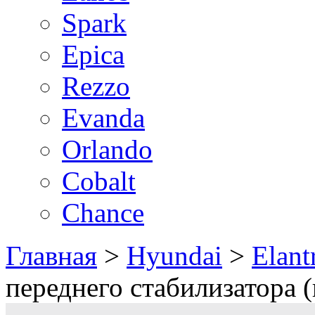
Spark
Epica
Rezzo
Evanda
Orlando
Cobalt
Chance
Главная
>
Hyundai
>
Elant
переднего стабилизатора 