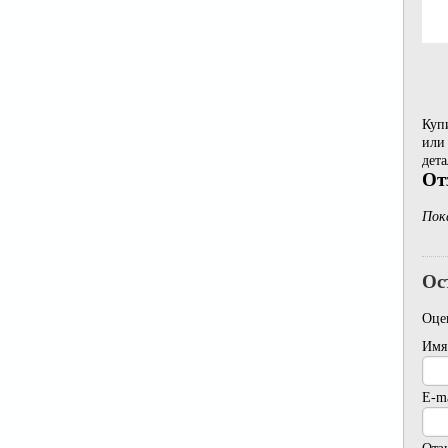
Купи
или 
дета
От
Пок
Ос
Оце
Имя
E-ma