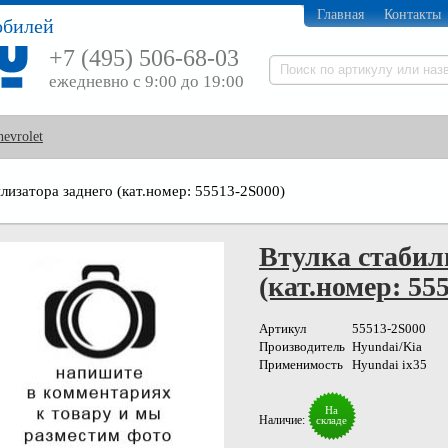
Главная
Контакты
обилей
+7 (495) 506-68-03
ежедневно с 9:00 до 19:00
hevrolet
лизатора заднего (кат.номер: 55513-2S000)
Втулка стабил
(кат.номер: 55
Артикул
55513-2S000
Производитель
Hyundai/Kia
Применимость
Hyundai ix35
На
Наличие:
складе