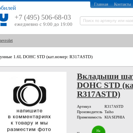
Главная
Контакты
обилей
+7 (495) 506-68-03
ежедневно с 9:00 до 19:00
hevrolet
унные 1.6L DOHC STD (кат.номер: R317ASTD)
Вкладыши шат
DOHC STD (ка
R317ASTD)
Артикул
R317ASTD
Производитель
Taiho
Применимость
KIA SEPHIA
На