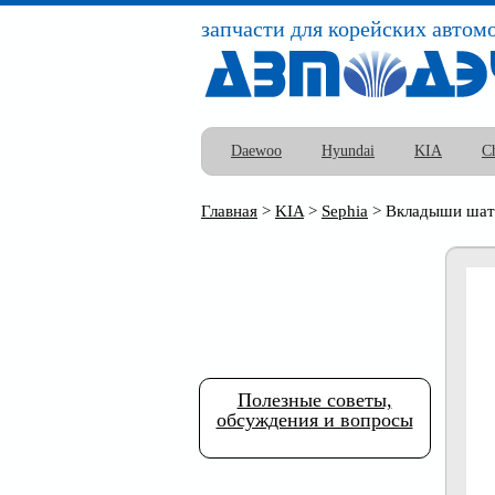
запчасти для корейских автом
Daewoo
Hyundai
KIA
C
Главная
>
KIA
>
Sephia
>
Вкладыши шат
Полезные советы,
обсуждения и вопросы