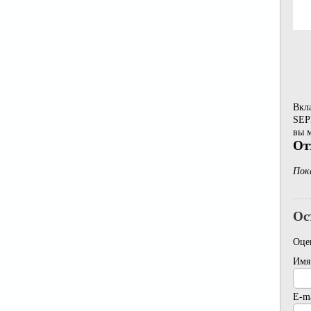
Вкл
SEP
вы м
От
Пок
Ос
Оце
Имя
E-ma