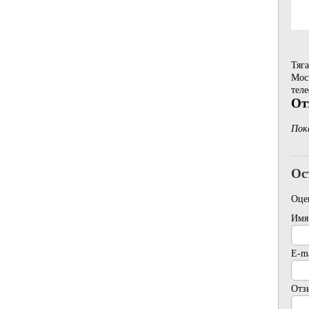
Тяга
Моск
теле
От
Пок
Ос
Оце
Имя
E-ma
Отз