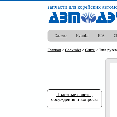
запчасти для корейских автом
Daewoo
Hyundai
KIA
C
Главная
>
Chevrolet
>
Cruze
>
Тяга рулев
Полезные советы,
обсуждения и вопросы