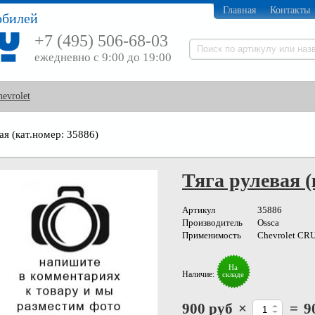
Главная
Контакты
обилей
+7 (495) 506-68-03
ежедневно с 9:00 до 19:00
hevrolet
ая (кат.номер: 35886)
Тяга рулевая (
Артикул
35886
Производитель
Ossca
Применимость
Chevrolet CR
На
Наличие:
складе
900 руб
×
=
9