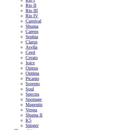
Rio I
Rio II
Rio III
Rio IV
Carnival
Shuma
Carens
Sephia
Clarus
Avella
Ceed
Cerato
Joice
Opirus
Optima
Picanto
Sorento
Soul
Spectra
Sportage
Magentis
Venga
Shuma II
K5
Stinger