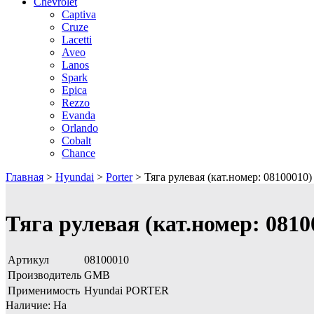
Chevrolet
Captiva
Cruze
Lacetti
Aveo
Lanos
Spark
Epica
Rezzo
Evanda
Orlando
Cobalt
Chance
Главная
>
Hyundai
>
Porter
>
Тяга рулевая (кат.номер: 08100010)
Тяга рулевая (кат.номер: 0810
Артикул
08100010
Производитель
GMB
Применимость
Hyundai PORTER
Наличие:
На