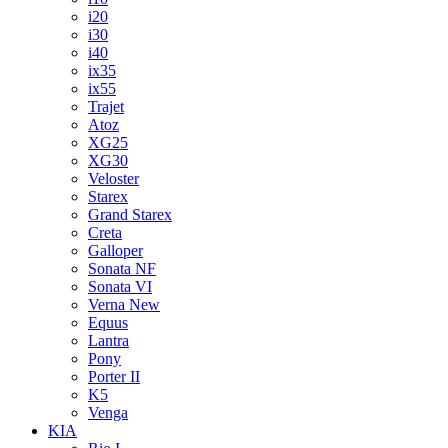
i20
i30
i40
ix35
ix55
Trajet
Atoz
XG25
XG30
Veloster
Starex
Grand Starex
Creta
Galloper
Sonata NF
Sonata VI
Verna New
Equus
Lantra
Pony
Porter II
K5
Venga
KIA