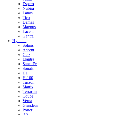
Espero
Nubira
Lanos
Tico
Damas
Magnus
Lacetti
Gentra
Hyundai
Solaris
Accent
Getz
Elantra
Santa Fe
Sonata
H1
H-100
Tucson
Matrix
Terracan
Coupe
Verna
Grandeur
Porter
i10