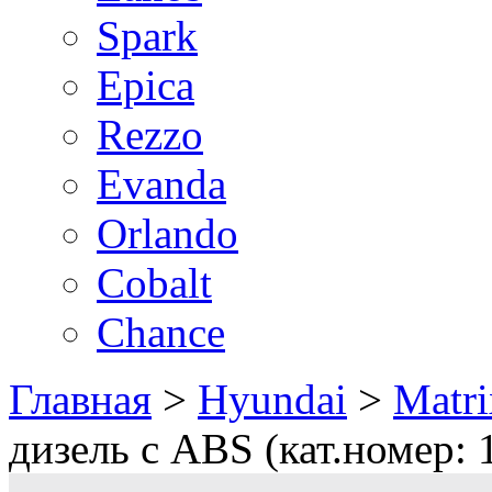
Spark
Epica
Rezzo
Evanda
Orlando
Cobalt
Chance
Главная
>
Hyundai
>
Matri
дизель с ABS (кат.номер: