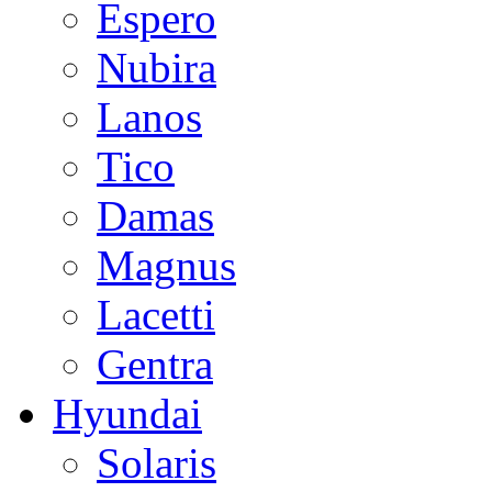
Espero
Nubira
Lanos
Tico
Damas
Magnus
Lacetti
Gentra
Hyundai
Solaris