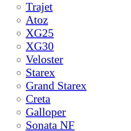
Trajet
Atoz
XG25
XG30
Veloster
Starex
Grand Starex
Creta
Galloper
Sonata NF