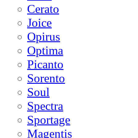
Cerato
Joice
Opirus
Optima
Picanto
Sorento
Soul
Spectra
Sportage
Magentis