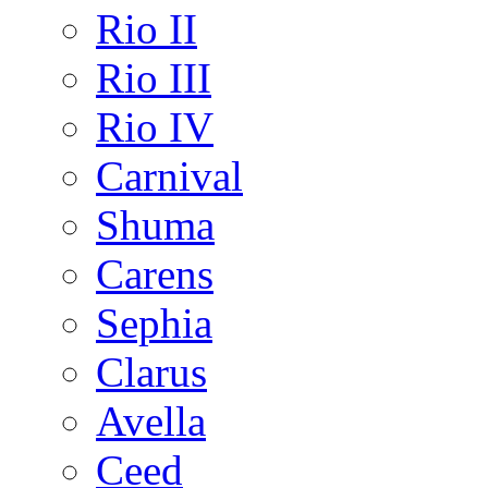
Rio II
Rio III
Rio IV
Carnival
Shuma
Carens
Sephia
Clarus
Avella
Ceed