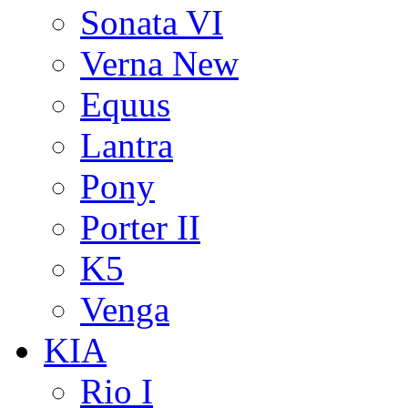
Sonata VI
Verna New
Equus
Lantra
Pony
Porter II
K5
Venga
KIA
Rio I