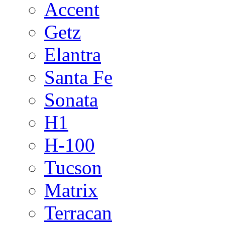
Accent
Getz
Elantra
Santa Fe
Sonata
H1
H-100
Tucson
Matrix
Terracan