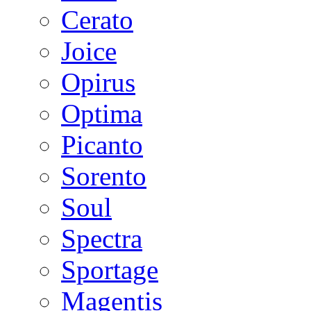
Cerato
Joice
Opirus
Optima
Picanto
Sorento
Soul
Spectra
Sportage
Magentis