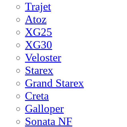
Trajet
Atoz
XG25
XG30
Veloster
Starex
Grand Starex
Creta
Galloper
Sonata NF