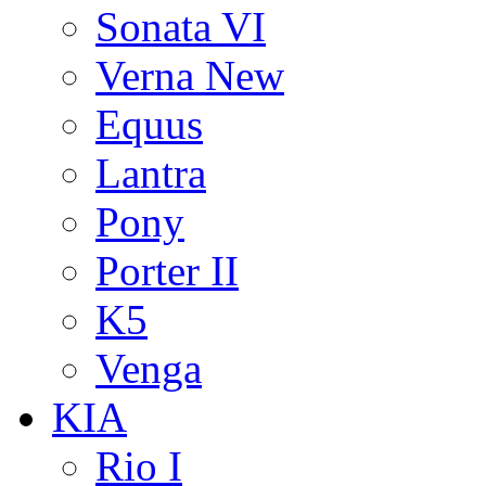
Sonata VI
Verna New
Equus
Lantra
Pony
Porter II
K5
Venga
KIA
Rio I