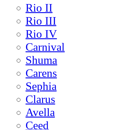
Rio II
Rio III
Rio IV
Carnival
Shuma
Carens
Sephia
Clarus
Avella
Ceed