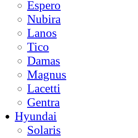
Espero
Nubira
Lanos
Tico
Damas
Magnus
Lacetti
Gentra
Hyundai
Solaris