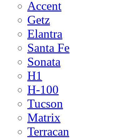
Accent
Getz
Elantra
Santa Fe
Sonata
H1
H-100
Tucson
Matrix
Terracan