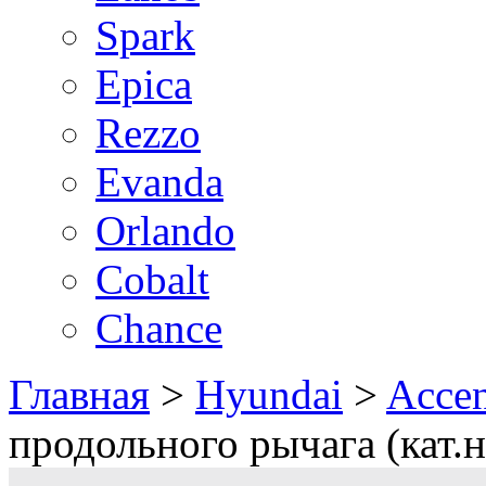
Spark
Epica
Rezzo
Evanda
Orlando
Cobalt
Chance
Главная
>
Hyundai
>
Accen
продольного рычага (кат.