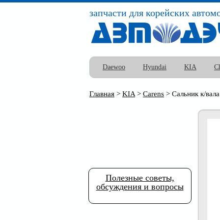
запчасти для корейских автом
Daewoo
Hyundai
KIA
C
Главная
>
KIA
>
Carens
>
Сальник к/вал
Полезные советы,
обсуждения и вопросы