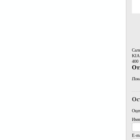
Сал
KIA
400 
От
Пок
Ос
Оце
Имя
E-ma