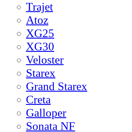
Trajet
Atoz
XG25
XG30
Veloster
Starex
Grand Starex
Creta
Galloper
Sonata NF