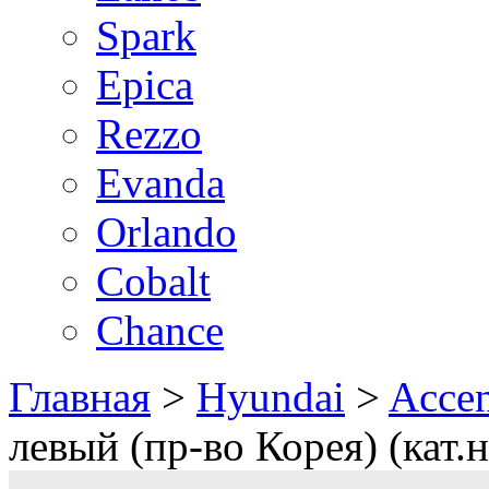
Spark
Epica
Rezzo
Evanda
Orlando
Cobalt
Chance
Главная
>
Hyundai
>
Accen
левый (пр-во Корея) (кат