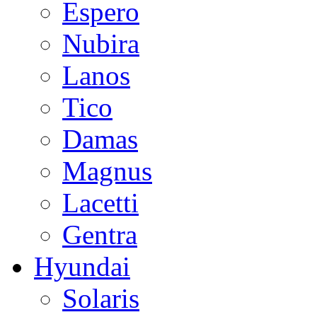
Espero
Nubira
Lanos
Tico
Damas
Magnus
Lacetti
Gentra
Hyundai
Solaris