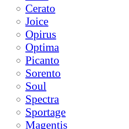
Cerato
Joice
Opirus
Optima
Picanto
Sorento
Soul
Spectra
Sportage
Magentis