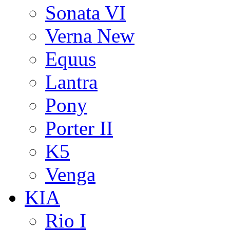
Sonata VI
Verna New
Equus
Lantra
Pony
Porter II
K5
Venga
KIA
Rio I