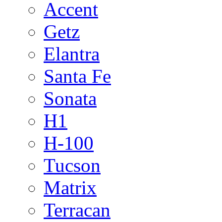
Accent
Getz
Elantra
Santa Fe
Sonata
H1
H-100
Tucson
Matrix
Terracan