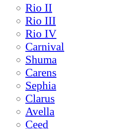
Rio II
Rio III
Rio IV
Carnival
Shuma
Carens
Sephia
Clarus
Avella
Ceed