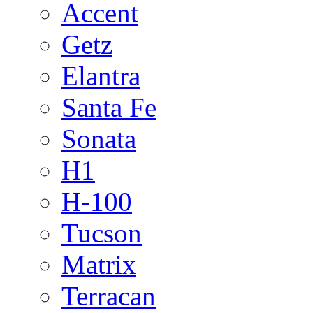
Accent
Getz
Elantra
Santa Fe
Sonata
H1
H-100
Tucson
Matrix
Terracan