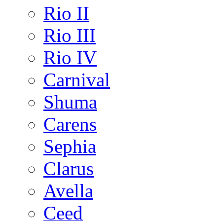
Rio II
Rio III
Rio IV
Carnival
Shuma
Carens
Sephia
Clarus
Avella
Ceed