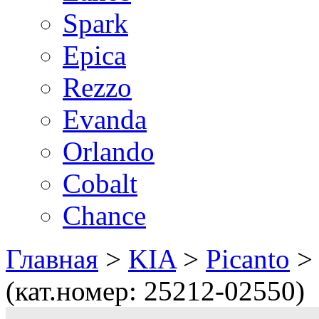
Spark
Epica
Rezzo
Evanda
Orlando
Cobalt
Chance
Главная
>
KIA
>
Picanto
(кат.номер: 25212-02550)