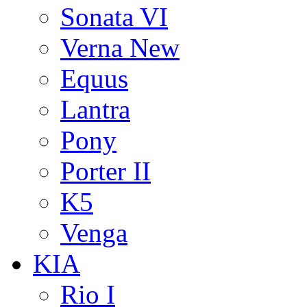
Sonata VI
Verna New
Equus
Lantra
Pony
Porter II
K5
Venga
KIA
Rio I