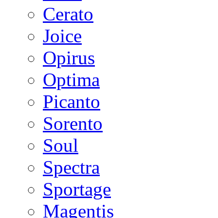
Cerato
Joice
Opirus
Optima
Picanto
Sorento
Soul
Spectra
Sportage
Magentis