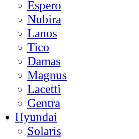
Espero
Nubira
Lanos
Tico
Damas
Magnus
Lacetti
Gentra
Hyundai
Solaris