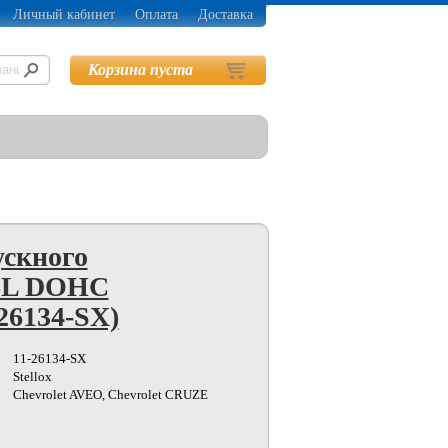
Личный кабинет
Оплата
Доставка
Корзина пуста
ускного
.6L DOHC
-26134-SX)
11-26134-SX
Stellox
Chevrolet AVEO, Chevrolet CRUZE