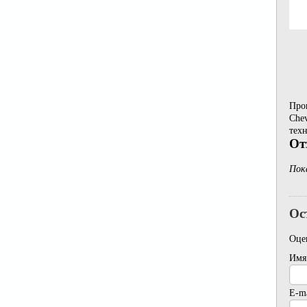
Прок
Chev
техн
От
Пок
Ос
Оце
Имя
E-ma