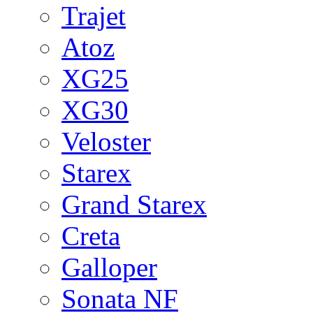
Trajet
Atoz
XG25
XG30
Veloster
Starex
Grand Starex
Creta
Galloper
Sonata NF