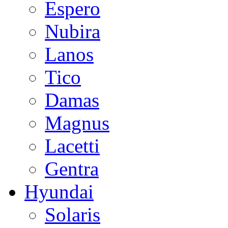
Espero
Nubira
Lanos
Tico
Damas
Magnus
Lacetti
Gentra
Hyundai
Solaris