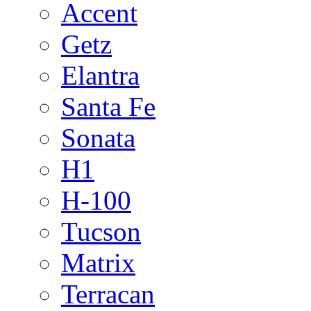
Accent
Getz
Elantra
Santa Fe
Sonata
H1
H-100
Tucson
Matrix
Terracan