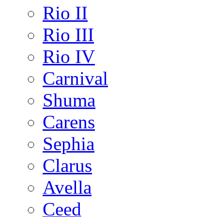
Rio II
Rio III
Rio IV
Carnival
Shuma
Carens
Sephia
Clarus
Avella
Ceed