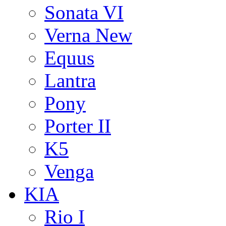
Sonata VI
Verna New
Equus
Lantra
Pony
Porter II
K5
Venga
KIA
Rio I