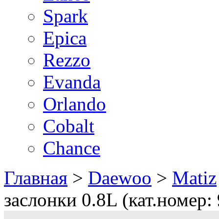
Spark
Epica
Rezzo
Evanda
Orlando
Cobalt
Chance
Главная
>
Daewoo
>
Matiz
заслонки 0.8L (кат.номер: