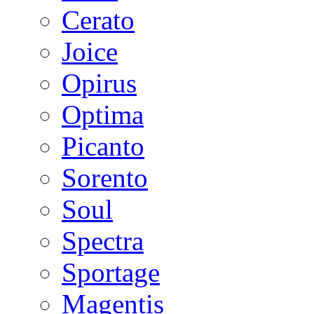
Cerato
Joice
Opirus
Optima
Picanto
Sorento
Soul
Spectra
Sportage
Magentis