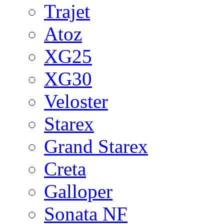
Trajet
Atoz
XG25
XG30
Veloster
Starex
Grand Starex
Creta
Galloper
Sonata NF