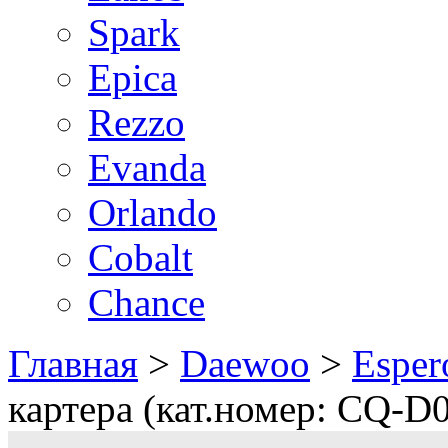
Spark
Epica
Rezzo
Evanda
Orlando
Cobalt
Chance
Главная
>
Daewoo
>
Esper
картера (кат.номер: CQ-D