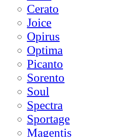
Cerato
Joice
Opirus
Optima
Picanto
Sorento
Soul
Spectra
Sportage
Magentis