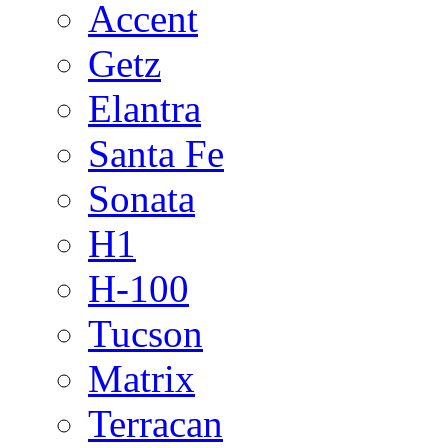
Accent
Getz
Elantra
Santa Fe
Sonata
H1
H-100
Tucson
Matrix
Terracan