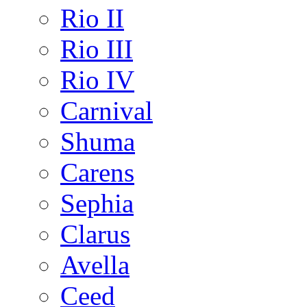
Rio II
Rio III
Rio IV
Carnival
Shuma
Carens
Sephia
Clarus
Avella
Ceed