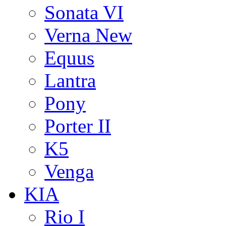
Sonata VI
Verna New
Equus
Lantra
Pony
Porter II
K5
Venga
KIA
Rio I