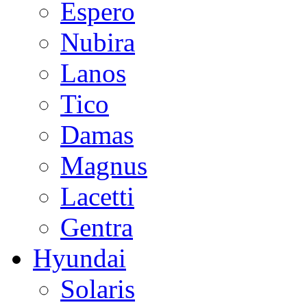
Espero
Nubira
Lanos
Tico
Damas
Magnus
Lacetti
Gentra
Hyundai
Solaris