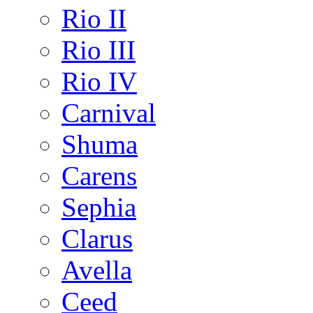
Rio II
Rio III
Rio IV
Carnival
Shuma
Carens
Sephia
Clarus
Avella
Ceed