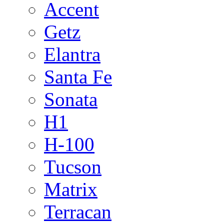
Accent
Getz
Elantra
Santa Fe
Sonata
H1
H-100
Tucson
Matrix
Terracan