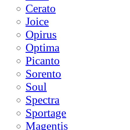
Cerato
Joice
Opirus
Optima
Picanto
Sorento
Soul
Spectra
Sportage
Magentis