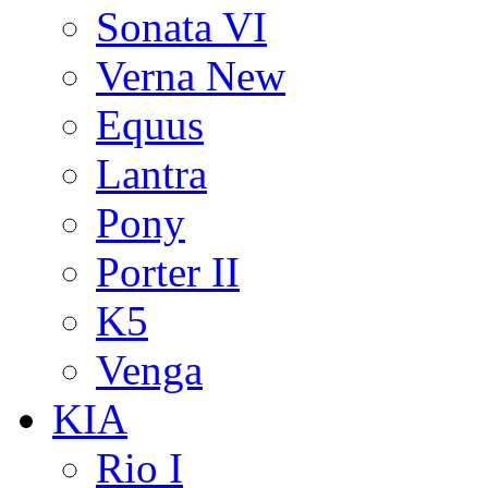
Sonata VI
Verna New
Equus
Lantra
Pony
Porter II
K5
Venga
KIA
Rio I