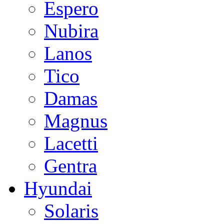
Espero
Nubira
Lanos
Tico
Damas
Magnus
Lacetti
Gentra
Hyundai
Solaris