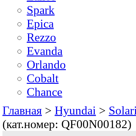
Spark
Epica
Rezzo
Evanda
Orlando
Cobalt
Chance
Главная
>
Hyundai
>
Solar
(кат.номер: QF00N00182)