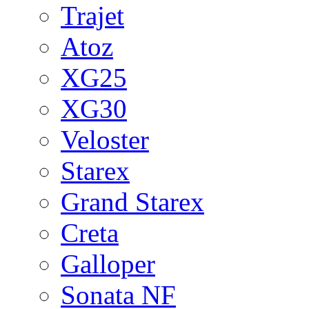
Trajet
Atoz
XG25
XG30
Veloster
Starex
Grand Starex
Creta
Galloper
Sonata NF