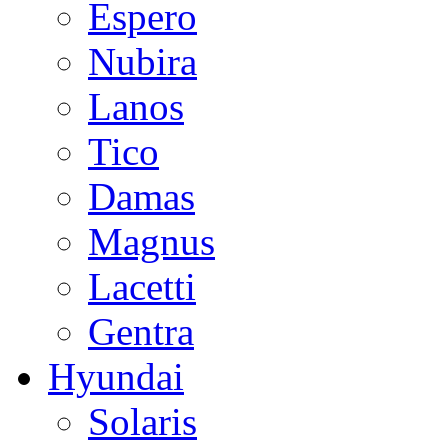
Espero
Nubira
Lanos
Tico
Damas
Magnus
Lacetti
Gentra
Hyundai
Solaris