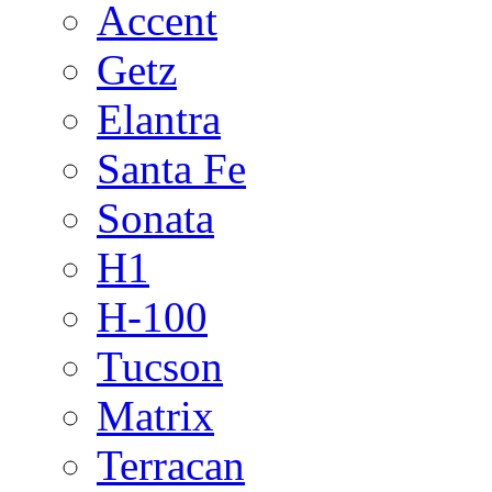
Accent
Getz
Elantra
Santa Fe
Sonata
H1
H-100
Tucson
Matrix
Terracan