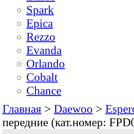
Spark
Epica
Rezzo
Evanda
Orlando
Cobalt
Chance
Главная
>
Daewoo
>
Esper
передние (кат.номер: FPD