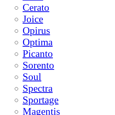
Cerato
Joice
Opirus
Optima
Picanto
Sorento
Soul
Spectra
Sportage
Magentis