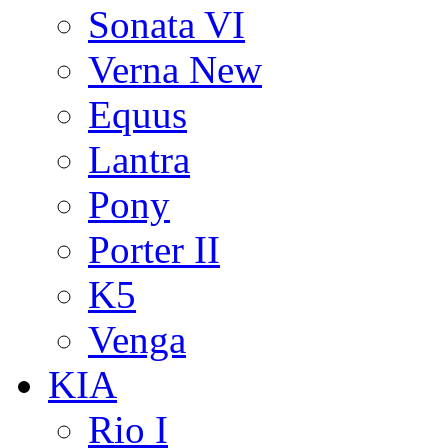
Sonata VI
Verna New
Equus
Lantra
Pony
Porter II
K5
Venga
KIA
Rio I