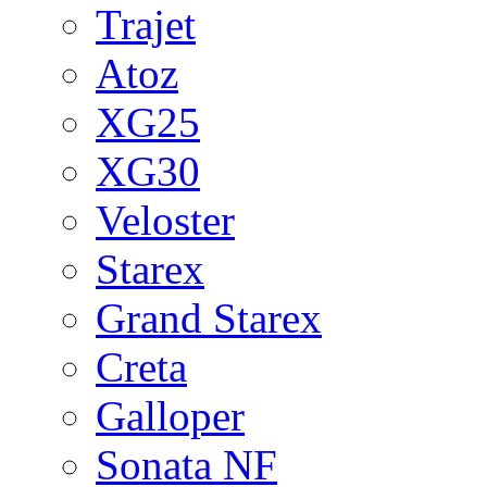
Trajet
Atoz
XG25
XG30
Veloster
Starex
Grand Starex
Creta
Galloper
Sonata NF