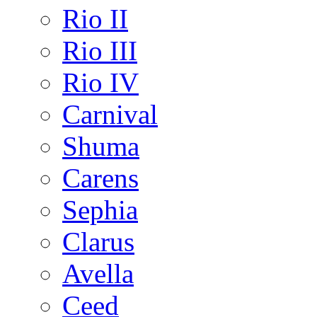
Rio II
Rio III
Rio IV
Carnival
Shuma
Carens
Sephia
Clarus
Avella
Ceed