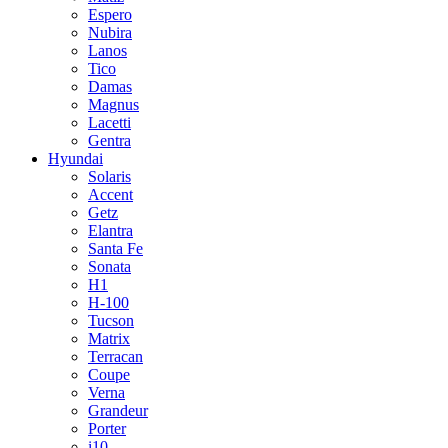
Espero
Nubira
Lanos
Tico
Damas
Magnus
Lacetti
Gentra
Hyundai
Solaris
Accent
Getz
Elantra
Santa Fe
Sonata
H1
H-100
Tucson
Matrix
Terracan
Coupe
Verna
Grandeur
Porter
i10