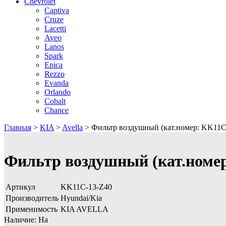
Chevrolet
Captiva
Cruze
Lacetti
Aveo
Lanos
Spark
Epica
Rezzo
Evanda
Orlando
Cobalt
Chance
Главная
>
KIA
>
Avella
>
Фильтр воздушный (кат.номер: KK11C
Фильтр воздушный (кат.номе
Артикул
KK11C-13-Z40
Производитель
Hyundai/Kia
Применимость
KIA AVELLA
Наличие:
На