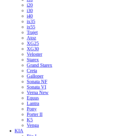
i20
i30
i40
ix35
ix55
Trajet
Atoz
XG25
XG30
Veloster
Starex
Grand Starex
Creta
Galloper
Sonata NF
Sonata VI
Verna New
Equus
Lantra
Pony
Porter II
K5
Venga
KIA