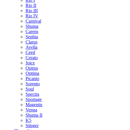
Rio I
Rio II
Rio III
Rio IV
Carnival
Shuma
Carens
Sephia
Clarus
Avella
Ceed
Cerato
Joice
Opirus
Optima
Picanto
Sorento
Soul
Spectra
Sportage
Magentis
Venga
Shuma II
K5
Stinger